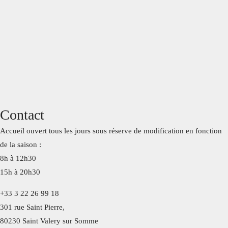
Chambres et suites
Réservation
Suites
Contact
L'hôtel
Chambres
Accueil ouvert tous les jours sous réserve de modification en fonction
Accueil
Suite PMR
de la saison :
8h à 12h30
Histoire de l'hôtel
Duplex
Coffrets
15h à 20h30
+33 3 22 26 99 18
Bar
301 rue Saint Pierre,
80230 Saint Valery sur Somme