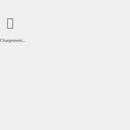
Chargement...
Cl
os
e
thi
s
m
od
ul
Bel été !
e
Toute l'équipe de l'hôtel Echappée en Baie vous
souhaite un bel été !
Toutes nos chambres sont
climatisées