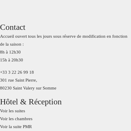
Chambres et suites
Contact
Réservation
Accueil ouvert tous les jours sous réserve de modification en fonction
Suites
de la saison :
8h à 12h30
L'hôtel
Chambres
15h à 20h30
Accueil
Suite PMR
+33 3 22 26 99 18
Histoire de l'hôtel
Duplex
Coffrets
301 rue Saint Pierre,
80230 Saint Valery sur Somme
Bar
Hôtel & Réception
Voir les suites
Voir les chambres
Voir la suite PMR