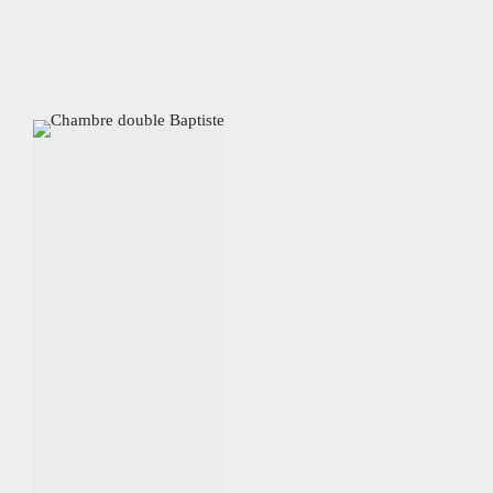
L'hôtel
Chambres
Chambres et suites
Accueil
Suite PMR
Réservation
Histoire de l'hôtel
Duplex
Coffrets
Suites
L'hôtel
Chambres
Bar
Accueil
Suite PMR
Histoire de l'hôtel
Duplex
Coffrets
Salle de réunion
Activités
Contact
Bar
Salle de réunion
Activités
Contact