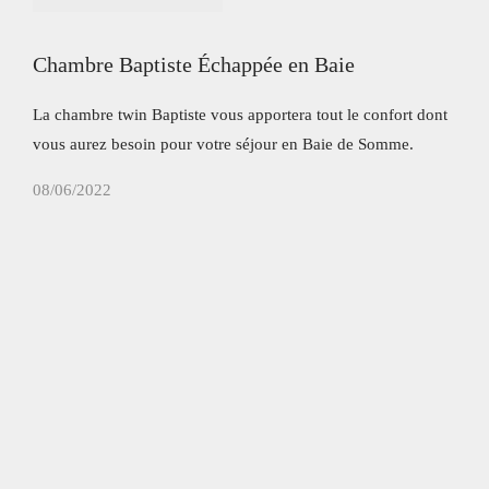
Chambre Baptiste Échappée en Baie
La chambre twin Baptiste vous apportera tout le confort dont
Chambres et suites
vous aurez besoin pour votre séjour en Baie de Somme.
Réservation
08/06/2022
Suites
L'hôtel
Chambres
Accueil
Suite PMR
Histoire de l'hôtel
Duplex
Coffrets
Bar