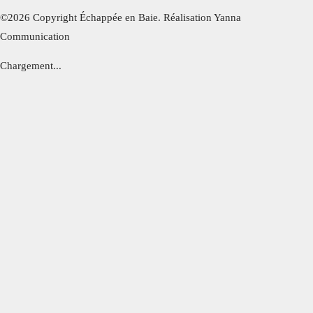
©2026 Copyright Échappée en Baie. Réalisation Yanna
Communication
Chargement...
Cl
os
e
thi
s
m
od
Bel été !
ul
e
Toute l'équipe de l'hôtel Echappée en Baie vous
souhaite un bel été !
Toutes nos chambres sont
climatisées